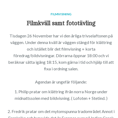
FILMVISNING
Filmkväll samt fototävling
Tisdagen 26 November har vi den årliga trivselaftonen på
väggen. Under denna kväll är väggen stängd för klättring
och istället blir det filmvisning + korta
föredrag/bildvisningar. Dörrarna öppnar 18:00 och vi
beräknar sätta igång 18:15, kom gärna i tid och hjälp till att
fixa i ordning salen.
Agendan är ungefär följande:
1. Philip pratar om klättring ifrån norra Norge under
midnattssolen med bildvisning. ( Lofoten + Stetind. )
2. Fredrik pratar om det mytomspunna tradområdet Annot i
Frankrike och huruvida det är Europas svar på Indian Creek