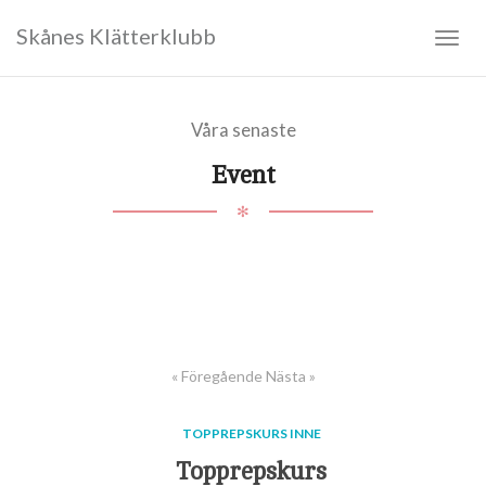
Skånes Klätterklubb
Togg
navig
Våra senaste
Event
✻
« Föregående
Nästa »
TOPPREPSKURS INNE
Topprepskurs