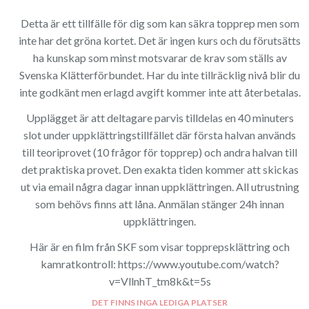
Detta är ett tillfälle för dig som kan säkra topprep men som
inte har det gröna kortet. Det är ingen kurs och du förutsätts
ha kunskap som minst motsvarar de krav som ställs av
Svenska Klätterförbundet. Har du inte tillräcklig nivå blir du
inte godkänt men erlagd avgift kommer inte att återbetalas.
Upplägget är att deltagare parvis tilldelas en 40 minuters
slot under uppklättringstillfället där första halvan används
till teoriprovet (10 frågor för topprep) och andra halvan till
det praktiska provet. Den exakta tiden kommer att skickas
ut via email några dagar innan uppklättringen. All utrustning
som behövs finns att låna. Anmälan stänger 24h innan
uppklättringen.
Här är en film från SKF som visar topprepsklättring och
kamratkontroll: https://www.youtube.com/watch?
v=VllnhT_tm8k&t=5s
DET FINNS INGA LEDIGA PLATSER