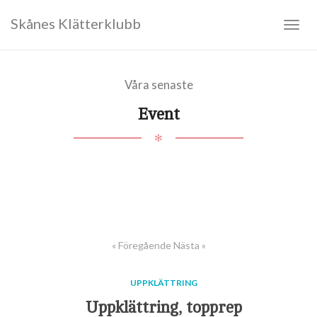
Skånes Klätterklubb
Togg
navig
Våra senaste
Event
✻
« Föregående
Nästa »
UPPKLÄTTRING
Uppklättring, topprep