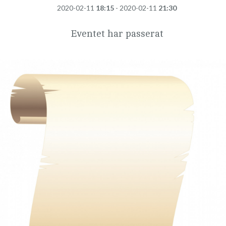
2020-02-11
18:15
- 2020-02-11
21:30
Eventet har passerat