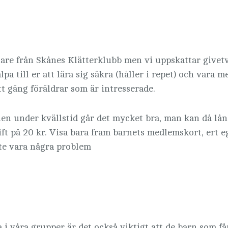
nare från Skånes Klätterklubb men vi uppskattar givetv
älpa till er att lära sig säkra (håller i repet) och vara
tt gäng föräldrar som är intresserade.
nen under kvällstid går det mycket bra, man kan då lån
ft på 20 kr. Visa bara fram barnets medlemskort, ert e
nte vara några problem
i våra grupper är det också viktigt att de barn som få