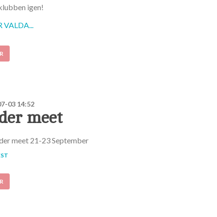
klubben igen!
VALDA...
R
7-03 14:52
der meet
ulder meet 21-23 September
EST
R