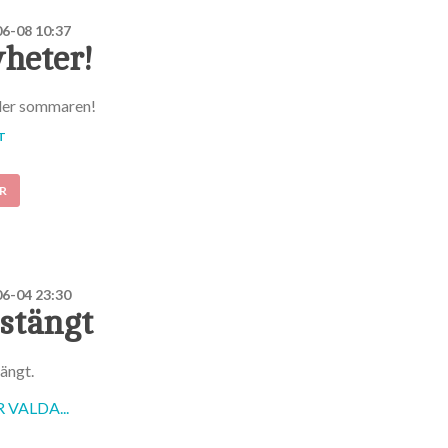
6-08 10:37
heter!
der sommaren!
T
R
6-04 23:30
tängt
ängt.
VALDA...