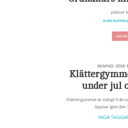
platser 
KURS KLIPPKL
LÄS ME
SKAPAD: 2018-1
Klättergymme
under jul 
Klättergymmet är stängt från 
öppnar igen den 1
INGA TAGGAR 