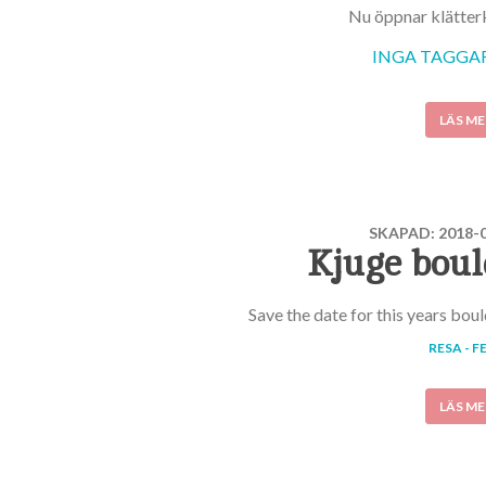
Nu öppnar klätter
INGA TAGGAR 
LÄS ME
SKAPAD: 2018-0
Kjuge boul
Save the date for this years bo
RESA - F
LÄS ME