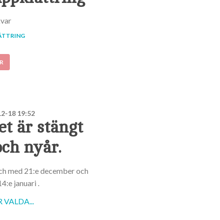
kvar
ÄTTRING
R
2-18 19:52
t är stängt
och nyår.
och med 21:e december och
4:e januari .
VALDA...