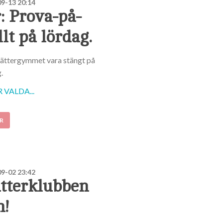
9-13 20:14
: Prova-på-
llt på lördag.
ättergymmet vara stängt på
.
VALDA...
R
9-02 23:42
tterklubben
n!