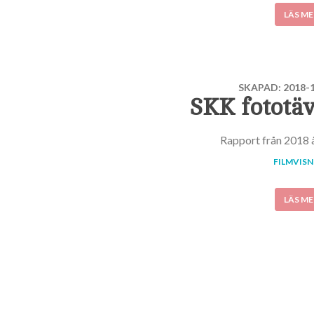
LÄS ME
SKAPAD: 2018-1
SKK fototäv
Rapport från 2018 å
FILMVISN
LÄS ME