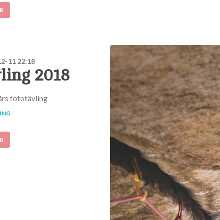
R
2-11 22:18
ling 2018
rs fototävling
ING
R