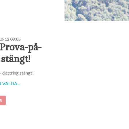
0-12 08:05
 Prova-på-
 stängt!
klättring stängt!
VALDA...
R