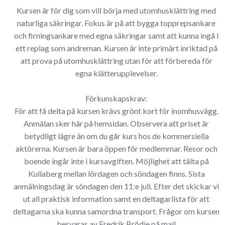
Kursen är för dig som vill börja med utomhusklättring med
naturliga säkringar. Fokus är på att bygga topprepsankare
och firningsankare med egna säkringar samt att kunna ingå i
ett replag som andreman. Kursen är inte primärt inriktad på
att prova på utomhusklättring utan för att förbereda för
egna klätterupplevelser.
Förkunskapskrav:
För att få delta på kursen krävs grönt kort för inomhusvägg.
Anmälan sker här på hemsidan. Observera att priset är
betydligt lägre än om du går kurs hos de kommersiella
aktörerna. Kursen är bara öppen för medlemmar. Resor och
boende ingår inte i kursavgiften. Möjlighet att tälta på
Kullaberg mellan lördagen och söndagen finns. Sista
anmälningsdag är söndagen den 11:e juli. Efter det skickar vi
ut all praktisk information samt en deltagarlista för att
deltagarna ska kunna samordna transport. Frågor om kursen
besvaras av Fredrik Brödje på mail