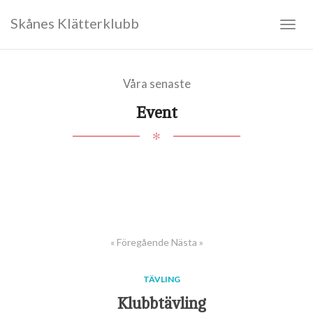
Skånes Klätterklubb
Togg
navig
Våra senaste
Event
✻
« Föregående
Nästa »
TÄVLING
Klubbtävling