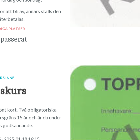
 att bli av, annars ställs den
återbetalas.
DIGA PLATSER
 passerat
RS INNE
skurs
nt kort. Två obligatoriska
ersgräns 15 år och är du under
ns godkännande.
5
- 2025-01-18
16:15