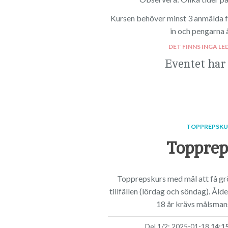
Kursen behöver minst 3 anmälda för
in och pengarna 
DET FINNS INGA LE
Eventet har
TOPPREPSKU
Topprep
Topprepskurs med mål att få grö
tillfällen (lördag och söndag). Åld
18 år krävs målsma
Del 1/2: 2025-01-18
14:1