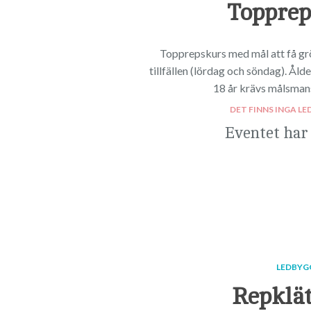
Topprep
Topprepskurs med mål att få grö
tillfällen (lördag och söndag). Åld
18 år krävs målsma
DET FINNS INGA LE
Eventet har
LEDBYG
Repklät