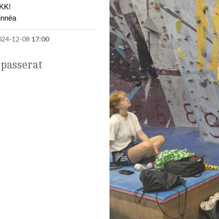
SKK!
innéa
024-12-08
17:00
 passerat