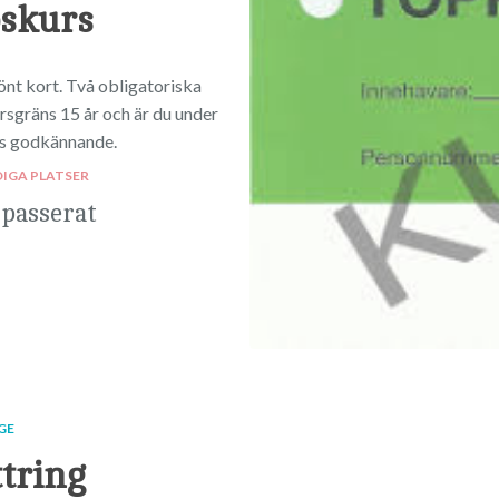
skurs
nt kort. Två obligatoriska
ersgräns 15 år och är du under
ns godkännande.
DIGA PLATSER
 passerat
GE
tring