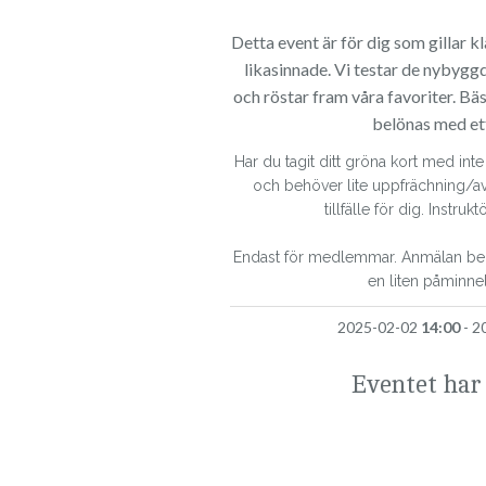
Detta event är för dig som gillar kl
likasinnade. Vi testar de nybygg
och röstar fram våra favoriter. B
belönas med ett 
Har du tagit ditt gröna kort med inte 
och behöver lite uppfrächning/avr
tillfälle för dig. Instruk
Endast för medlemmar. Anmälan behö
en liten påminnel
2025-02-02
14:00
- 2
Eventet har