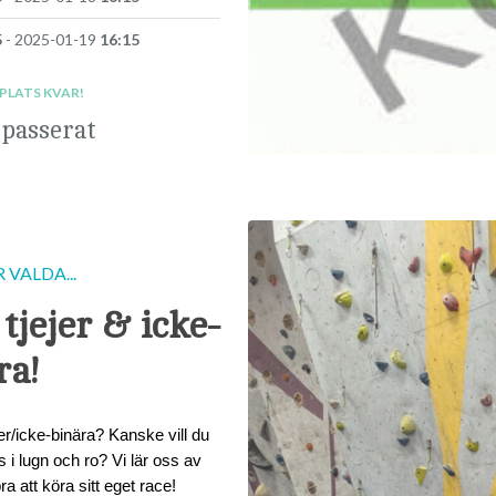
5
- 2025-01-19
16:15
 PLATS KVAR!
 passerat
VALDA...
 tjejer & icke-
ra!
er/icke-binära? Kanske vill du
 i lugn och ro? Vi lär oss av
a att köra sitt eget race!