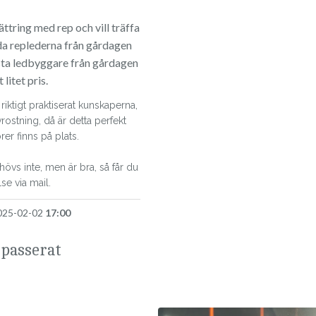
ättring med rep och vill träffa
da replederna från gårdagen
ästa ledbyggare från gårdagen
litet pris.
riktigt praktiserat kunskaperna,
ostning, då är detta perfekt
törer finns på plats.
vs inte, men är bra, så får du
se via mail.
025-02-02
17:00
 passerat