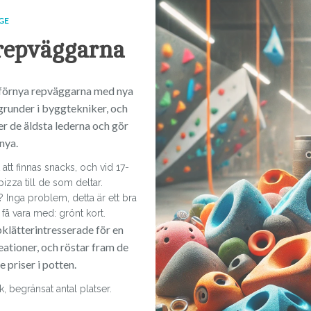
GE
repväggarna
 förnya repväggarna med nya
 grunder i byggtekniker, och
er de äldsta lederna och gör
 nya.
t finnas snacks, och vid 17-
izza till de som deltar.
 Inga problem, detta är ett bra
att få vara med: grönt kort.
pklätterintresserade för en
reationer, och röstar fram de
e priser i potten.
, begränsat antal platser.