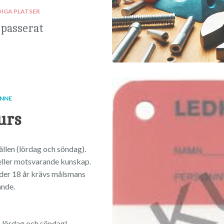
DIGA PLATSER
 passerat
INNE
urs
fällen (lördag och söndag).
eller motsvarande kunskap.
nder 18 år krävs målsmans
nde.
å lördag och söndag!