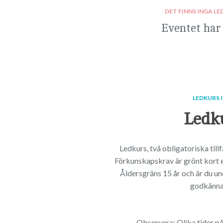
DET FINNS INGA LE
Eventet har
LEDKURS 
Ledk
Ledkurs, två obligatoriska till
Förkunskapskrav är grönt kort 
Åldersgräns 15 år och är du u
godkänna
Observera: Olika tider p